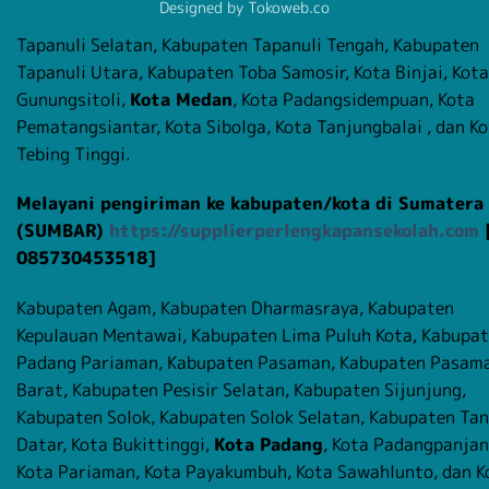
Designed by Tokoweb.co
Kabupaten Serdang Bedagai, Kabupaten Simalungun, Kabu
Tapanuli Selatan, Kabupaten Tapanuli Tengah, Kabupaten
Tapanuli Utara, Kabupaten Toba Samosir, Kota Binjai, Kota
Gunungsitoli,
Kota Medan
, Kota Padangsidempuan, Kota
Pematangsiantar, Kota Sibolga, Kota Tanjungbalai , dan K
Tebing Tinggi.
Melayani pengiriman ke kabupaten/kota di Sumatera
(SUMBAR)
https://supplierperlengkapansekolah.com
085730453518]
Kabupaten Agam, Kabupaten Dharmasraya, Kabupaten
Kepulauan Mentawai, Kabupaten Lima Puluh Kota, Kabupa
Padang Pariaman, Kabupaten Pasaman, Kabupaten Pasam
Barat, Kabupaten Pesisir Selatan, Kabupaten Sijunjung,
Kabupaten Solok, Kabupaten Solok Selatan, Kabupaten Ta
Datar, Kota Bukittinggi,
Kota Padang
, Kota Padangpanjan
Kota Pariaman, Kota Payakumbuh, Kota Sawahlunto, dan K