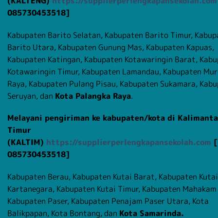
(KALTENG)
https://supplierperlengkapansekolah.com
085730453518]
Kabupaten Barito Selatan, Kabupaten Barito Timur, Kabup
Barito Utara, Kabupaten Gunung Mas, Kabupaten Kapuas,
Kabupaten Katingan, Kabupaten Kotawaringin Barat, Kab
Kotawaringin Timur, Kabupaten Lamandau, Kabupaten Mu
Raya, Kabupaten Pulang Pisau, Kabupaten Sukamara, Kab
Seruyan, dan
Kota Palangka Raya
.
Melayani pengiriman ke kabupaten/kota di Kalimant
Timur
(KALTIM)
https://supplierperlengkapansekolah.com
[
085730453518]
Kabupaten Berau, Kabupaten Kutai Barat, Kabupaten Kutai
Kartanegara, Kabupaten Kutai Timur, Kabupaten Mahakam 
Kabupaten Paser, Kabupaten Penajam Paser Utara, Kota
Balikpapan, Kota Bontang, dan
Kota Samarinda.