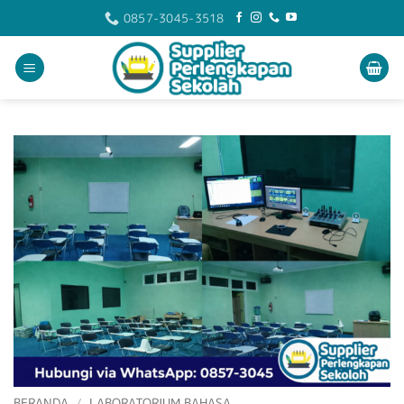
Skip
0857-3045-3518
to
content
BERANDA
/
LABORATORIUM BAHASA