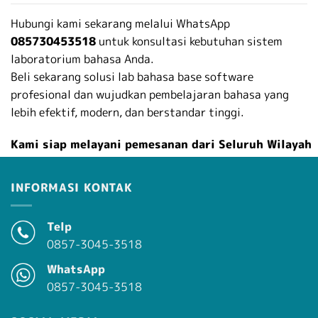
Hubungi kami sekarang melalui WhatsApp
085730453518
untuk konsultasi kebutuhan sistem
laboratorium bahasa Anda.
Beli sekarang solusi lab bahasa base software
profesional dan wujudkan pembelajaran bahasa yang
lebih efektif, modern, dan berstandar tinggi.
Kami siap melayani pemesanan dari Seluruh Wilayah
Indonesia
INFORMASI KONTAK
Melayani pengiriman ke kabupaten/kota di Provinsi 
https://supplierperlengkapansekolah.com
[WA
Telp
085730453518]
0857-3045-3518
Kabupaten Aceh Barat, Kabupaten Aceh Barat Daya, Kabu
WhatsApp
Aceh Besar, Kabupaten Aceh Jaya, Kabupaten Aceh Selatan
0857-3045-3518
Kabupaten Aceh Singkil, Kabupaten Aceh Tamiang, Kabupa
Aceh Tengah, Kabupaten Aceh Tenggara, Kabupaten Aceh T