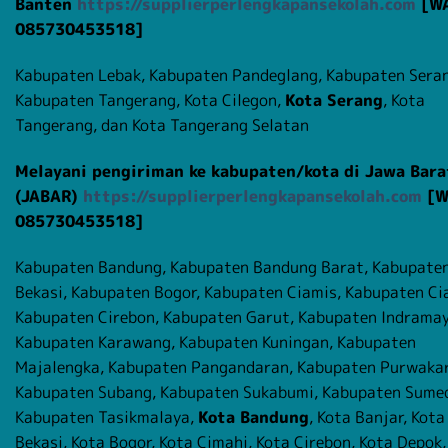
Banten
https://supplierperlengkapansekolah.com
[W
085730453518]
Kabupaten Lebak, Kabupaten Pandeglang, Kabupaten Seran
Kabupaten Tangerang, Kota Cilegon,
Kota Serang
, Kota
Tangerang, dan Kota Tangerang Selatan
Melayani pengiriman ke kabupaten/kota di Jawa Bara
(JABAR)
https://supplierperlengkapansekolah.com
[W
085730453518]
Kabupaten Bandung, Kabupaten Bandung Barat, Kabupate
Bekasi, Kabupaten Bogor, Kabupaten Ciamis, Kabupaten Cia
Kabupaten Cirebon, Kabupaten Garut, Kabupaten Indramay
Kabupaten Karawang, Kabupaten Kuningan, Kabupaten
Majalengka, Kabupaten Pangandaran, Kabupaten Purwakar
Kabupaten Subang, Kabupaten Sukabumi, Kabupaten Sume
Kabupaten Tasikmalaya,
Kota Bandung
, Kota Banjar, Kota
Bekasi, Kota Bogor, Kota Cimahi, Kota Cirebon, Kota Depok,