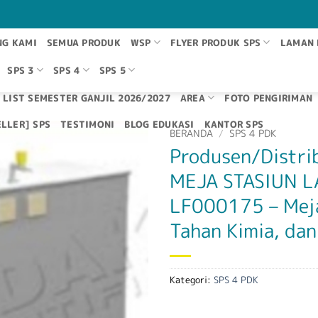
NG KAMI
SEMUA PRODUK
WSP
FLYER PRODUK SPS
LAMAN 
SPS 3
SPS 4
SPS 5
 LIST SEMESTER GANJIL 2026/2027
AREA
FOTO PENGIRIMAN
LLER] SPS
TESTIMONI
BLOG EDUKASI
KANTOR SPS
BERANDA
/
SPS 4 PDK
Produsen/Distri
MEJA STASIUN L
LF000175 – Meja
Tahan Kimia, dan
Kategori:
SPS 4 PDK