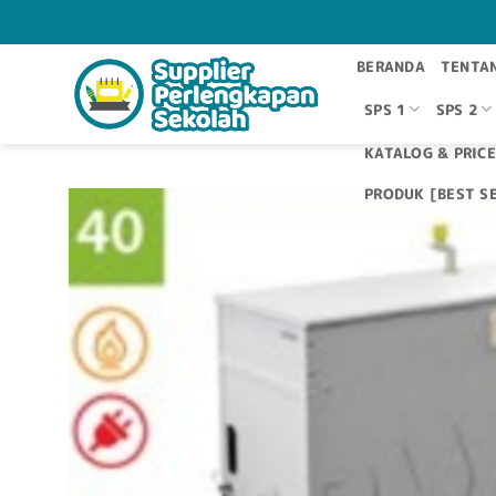
Skip
to
content
BERANDA
TENTA
SPS 1
SPS 2
KATALOG & PRICE
PRODUK [BEST SE