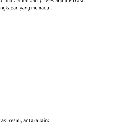
timal. Mulai dari proses administrasi,
lengkapan yang memadai.
si resmi, antara lain: